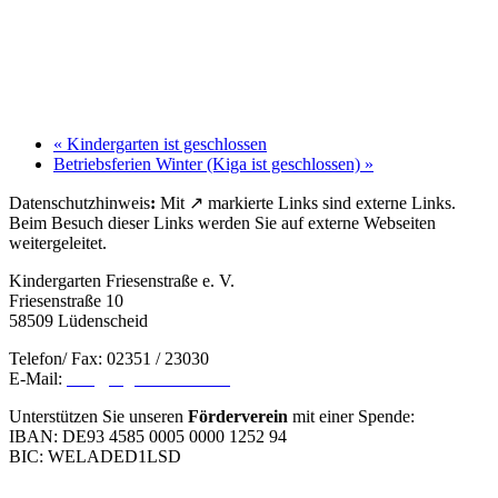
«
Kindergarten ist geschlossen
Betriebsferien Winter (Kiga ist geschlossen)
»
Datenschutzhinweis
:
Mit ↗ markierte Links sind externe Links.
Beim Besuch dieser Links werden Sie auf externe Webseiten
weitergeleitet.
Kindergarten Friesenstraße e. V.
Friesenstraße 10
58509 Lüdenscheid
Telefon/ Fax: 02351 / 23030
E-Mail:
info@kiga-friesenstr.de
Unterstützen Sie unseren
Förderverein
mit einer Spende:
IBAN: DE93 4585 0005 0000 1252 94
BIC: WELADED1LSD
Impressum
|
Datenschutz